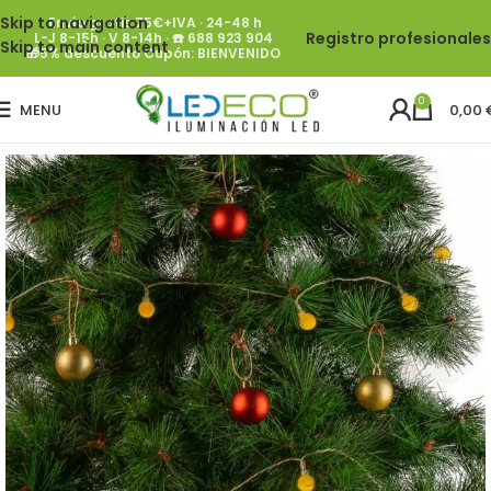
Skip to navigation
Envío gratis 75€+IVA · 24-48 h
Registro profesionales
L-J 8-15h · V 8-14h · ☎️ 688 923 904
Skip to main content
🎁5% descuento Cupón: BIENVENIDO
0
MENU
0,00