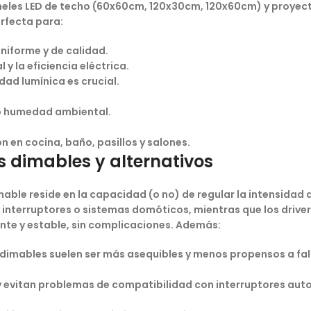
neles LED de techo (60x60cm, 120x30cm, 120x60cm) y proyec
erfecta para:
niforme y de calidad.
y la eficiencia eléctrica.
idad lumínica es crucial.
o o humedad ambiental.
 en cocina, baño, pasillos y salones.
rs dimables y alternativos
mable
reside en la capacidad (o no) de regular la intensidad d
 interruptores o sistemas domóticos, mientras que los driver
te y estable, sin complicaciones. Además:
no dimables suelen ser más asequibles y menos propensos a f
ED y evitan problemas de compatibilidad con interruptores au