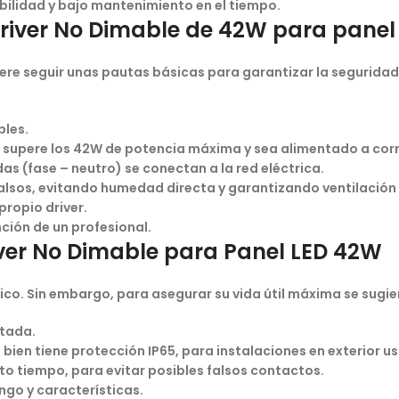
bilidad y bajo mantenimiento en el tiempo.
river No Dimable de 42W para panel
quiere seguir unas pautas básicas para garantizar la segurida
bles.
o supere los 42W de potencia máxima y sea alimentado a cor
adas (fase – neutro) se conectan a la red eléctrica.
alsos, evitando humedad directa y garantizando ventilación p
propio driver.
ción de un profesional
.
ver No Dimable para Panel LED 42W
ico. Sin embargo, para asegurar su vida útil máxima se sugie
ctada.
 si bien tiene protección IP65, para instalaciones en exterior
to tiempo, para evitar posibles falsos contactos.
ango y características.