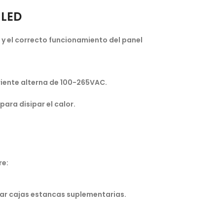
 LED
d y el correcto funcionamiento del panel
riente alterna de 100-265VAC.
ara disipar el calor.
re:
 usar cajas estancas suplementarias.