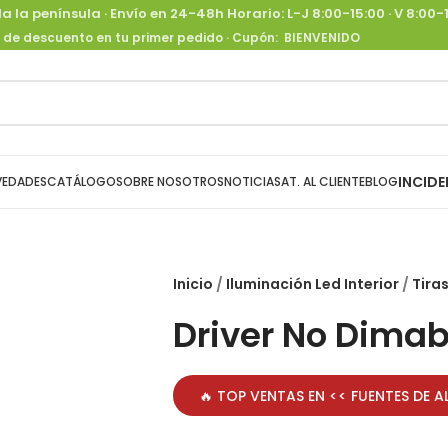
a la península ·
Envío en 24-48h
Horario: L-J 8:00-15:00 · V 8:00
 de descuento en tu primer pedido
· Cupón:
BIENVENIDO
INCIDE
EDADES
CATÁLOGO
SOBRE NOSOTROS
NOTICIAS
AT. AL CLIENTE
BLOG
Inicio
Iluminación Led Interior
Tira
Driver No Dimab
🔥 TOP VENTAS EN <<
FUENTES DE 