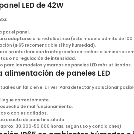
u panel LED de 42W
nta:
 por el panel.
ra adaptarse a la red eléctrica (este modelo admite de 100 
lación (IP65 recomendable si hay humedad).
 no interferir con la integración en techos o luminarias e
itas o no regulación de intensidad.
o para los modelos y marcas de paneles LED más utilizados.
a alimentación de paneles LED
l es un fallo en el driver. Para detectar y solucionar posibl
 llegue correctamente.
 sospecha de mal funcionamiento.
jos o cables dañados.
ipo exacto de panel instalado.
aprox. 30.000-50.000 horas, según uso y condiciones).