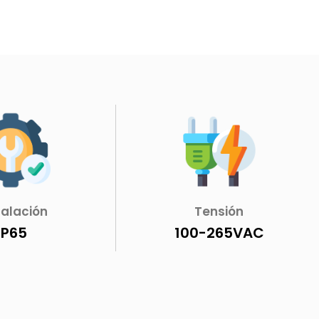
talación
Tensión
IP65
100-265VAC