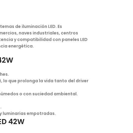
stemas de iluminación LED. Es
mercios, naves industriales, centros
stencia y compatibilidad con paneles LED
cia energética.
 42W
hes.
), lo que prolonga la vida tanto del driver
 húmedos o con suciedad ambiental.
.
 y luminarias empotradas.
LED 42W