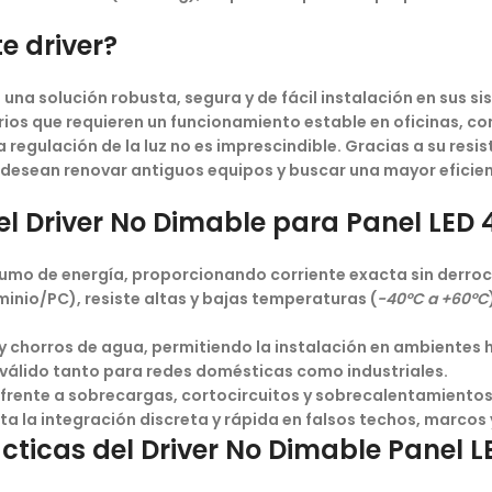
e driver?
 una solución robusta, segura y de fácil instalación en sus si
arios que requieren un funcionamiento estable en oficinas, co
 regulación de la luz no es imprescindible. Gracias a su resi
 desean renovar antiguos equipos y buscar una mayor eficien
del Driver No Dimable para Panel LED
umo de energía, proporcionando corriente exacta sin derroc
inio/PC), resiste altas y bajas temperaturas (
-40ºC a +60ºC
 y chorros de agua, permitiendo la instalación en ambientes
álido tanto para redes domésticas como industriales.
frente a sobrecargas, cortocircuitos y sobrecalentamientos
 la integración discreta y rápida en falsos techos, marcos
ácticas del Driver No Dimable Panel 