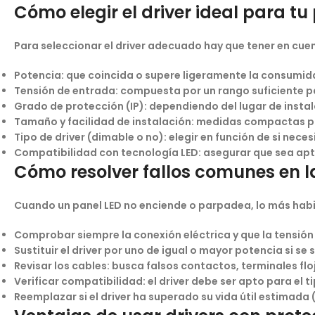
Cómo elegir el driver ideal para t
Para seleccionar el
driver adecuado
hay que tener en cue
Potencia:
que coincida o supere ligeramente la consumida
Tensión de entrada:
compuesta por un rango suficiente pa
Grado de protección (IP):
dependiendo del lugar de insta
Tamaño y facilidad de instalación:
medidas compactas para
Tipo de driver (dimable o no):
elegir en función de si neces
Compatibilidad con tecnología LED:
asegurar que sea apt
Cómo resolver fallos comunes en l
Cuando un panel LED no enciende o parpadea, lo más habitua
Comprobar siempre la conexión eléctrica y que la tensión
Sustituir el driver
por uno de igual o mayor potencia si se
Revisar los cables:
busca falsos contactos, terminales flo
Verificar compatibilidad:
el driver debe ser apto para el t
Reemplazar si el driver ha superado su vida útil estimada
(