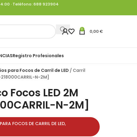
-14:00 · Teléfono: 688 923904
0
0,00
€
NCIAS
Registro Profesionales
os para Focos de Carril de LED
Carril
O-218000CARRIL-N-2M]
co Focos LED 2M
000CARRIL-N-2M]
PARA FOCOS DE CARRIL DE LED
,