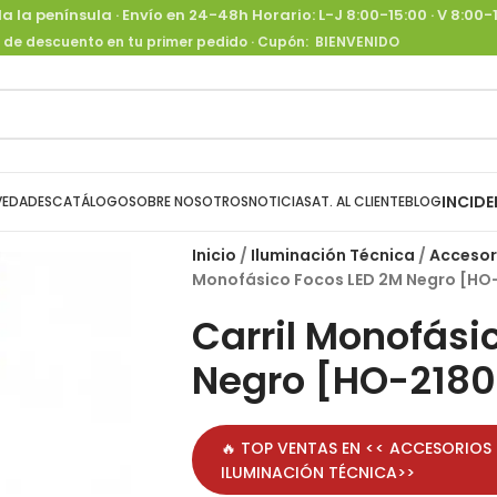
a la península ·
Envío en 24-48h
Horario: L-J 8:00-15:00 · V 8:00
 de descuento en tu primer pedido
· Cupón:
BIENVENIDO
INCIDE
EDADES
CATÁLOGO
SOBRE NOSOTROS
NOTICIAS
AT. AL CLIENTE
BLOG
Inicio
Iluminación Técnica
Accesori
Monofásico Focos LED 2M Negro [H
Carril Monofási
Negro [HO-218
🔥 TOP VENTAS EN <<
ACCESORIOS 
ILUMINACIÓN TÉCNICA
>>