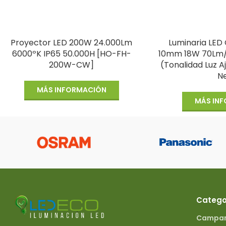
Proyector LED 200W 24.000Lm
Luminaria LED 
6000ºK IP65 50.000H [HO-FH-
10mm 18W 70Lm
200W-CW]
(Tonalidad Luz 
N
MÁS INFORMACIÓN
MÁS IN
Catego
Campana