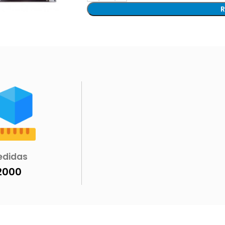
R
edidas
2000